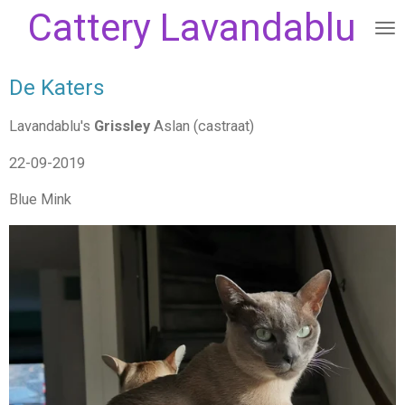
Cattery Lavandablu
Ga
direct
naar
De Katers
de
hoofdinhoud
Lavandablu's
Grissley
Aslan (castraat)
22-09-2019
Blue Mink